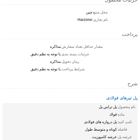
محل منبع:
چين
نام تجاری:
Harzone
پرداخت
مقدار حداقل تعداد سفارش:
مذاکره
جزئیات بسته بندی:
با توجه به نظم دقیق
زمان تحویل:
مذاکره
شرایط پرداخت:
با توجه به نظم دقیق
شرح
پل تیرهای فولادی
نام محصول:
پل تراس پل
ماده:
فولاد
تایپ کنید:
پل دروازه های فولادی
فاصله:
کوتاه و متوسط ​​طول
عرشه پل:
عرشه کامپوزیت