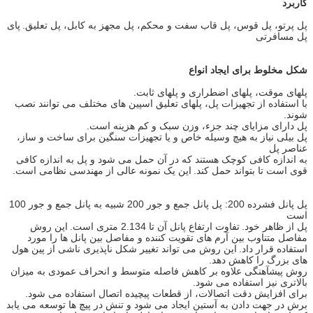
کاربرد
پل پرتو، پل قوس، پل قاب سفت و محکم، پل مجهز به کابل، پل تعلیق.
پای
پل مسافرتی
شکل مخلوط برای ایجاد انواع
پلهای موقت، پلهای اضطراری و پلهای ثابت.
با استفاده از تجهیزات پل، پلهای تعلیق اسپین های مختلف می توانند نصب
شوند.
پل دارای مزایای چند جزء، وزن سبک و کم هزینه است.
پل بیلی نیاز به هیچ وسیله خاص و یا تجهیزات سنگین برای ساخت و ساز،
عناصر پل
به اندازه کافی کوچک هستند که در آن حمل می شود و پل به اندازه کافی
قوی است تا بتواند حمل کند.
این یک نمونه عالی از مهندسی نظامی است.
پل پانل فشرده 200: پل پانل جمع و جور 200 شبیه به پانل جمع و جور 100
است
پل از ظاهر خود.
تفاوت ارتفاع پانل آن تا 2.134 متری است.
این روش
مفاصل متناوب بین آرم های تقویت کننده و مفاصل بین پانل ها را مورد
استفاده قرار داد.
این روش می تواند تغییر شکل ناپذیری ناشی از پین هول
های بزرگ را کاهش دهد.
روش پیشآهنگی علاوه بر کاهش فاصله متوسط ​​و انحراف عمودی به میزان
بالاتری نیز استفاده می شود.
برای افزایش دقت اتصالات، از قطعات پیچیده اتصال استفاده می شود.
برش در جهت دادن به آستین ایجاد می شود و تنش در پیچ ها توسعه می یابد